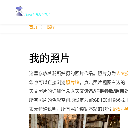
您
首页
照片
位
于
：
我的照片
这里存放着我所拍摄的照片作品。照片分为
人文
您也可以直接浏览
照片墙
，点击照片视图右边的
天文照片的详细信息以
天文设备/拍摄参数/后期
所有照片的色彩空间均设定为sRGB IEC61966-2.
如无特殊说明，所有照片遵循本站的缺省
版权声