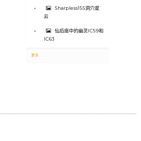
Sharpless155洞穴星
云
仙后座中的幽灵IC59和
IC63
最
更多...
新
照
片
-