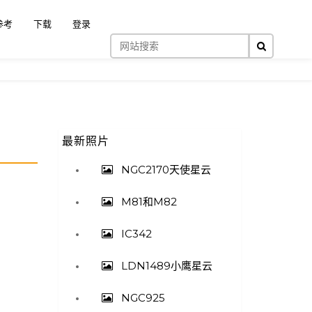
搜索
参考
下载
登录
高级搜索
最新照片
NGC2170天使星云
M81和M82
IC342
LDN1489小鹰星云
NGC925